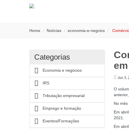
Home
Notícias
economia-e-negcios
Comércio 
Com
Categorias
em 
Economia e negócios
Jun 3,
IRS
O volum
anterior
Tributação empresarial
No mês 
Emprego e formação
Em abri
2021.
Eventos/Formações
Em abril