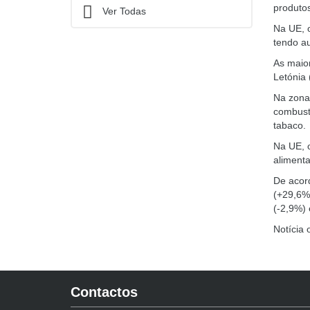
produto
Ver Todas
Na UE, o
tendo a
As maior
Letónia
Na zona
combust
tabaco.
Na UE, 
alimenta
De acord
(+29,6%
(-2,9%) 
Notícia 
Contactos