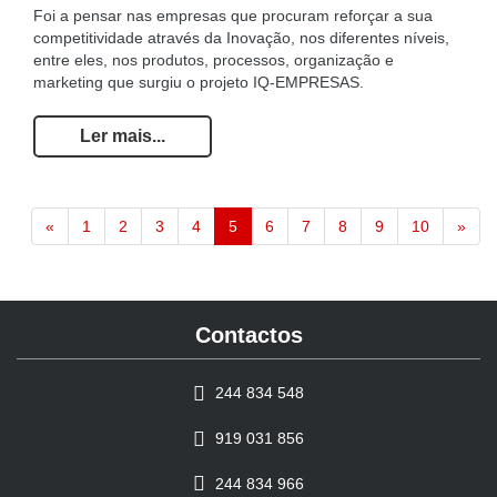
Foi a pensar nas empresas que procuram reforçar a sua
competitividade através da Inovação, nos diferentes níveis,
entre eles, nos produtos, processos, organização e
marketing que surgiu o projeto IQ-EMPRESAS
.
Ler mais...
«
1
2
3
4
5
6
7
8
9
10
»
Contactos
244 834 548
919 031 856
244 834 966