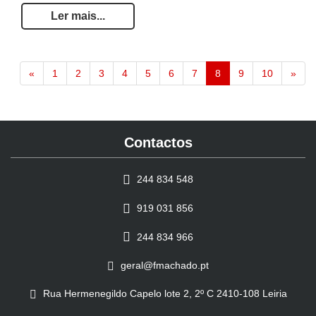
Ler mais...
«
1
2
3
4
5
6
7
8
9
10
»
Contactos
244 834 548
919 031 856
244 834 966
geral@fmachado.pt
Rua Hermenegildo Capelo lote 2, 2º C 2410-108 Leiria